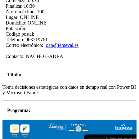
Comienza:
09:30
Finaliza:
10:30
Aforo máximo:
100
Lugar:
ONLINE
Domicilio:
ONLINE
Población:
Codigo postal:
Telefono:
963719761
Correo electrónico:
oap@femeval.es
Contacto:
NACHO GADEA
Titulo:
Toma decisiones estratégicas con datos en tiempo real con Power BI
y Microsoft Fabric
Programa: