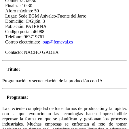
Comienza:
09:30
Finaliza:
10:30
Aforo máximo:
50
Lugar:
Sede EGM Asivalco-Fuente del Jarro
Domicilio:
C/Gijón, 3
Población:
PATERNA
Codigo postal:
46988
Telefono:
963719761
Correo electrónico:
oap@femeval.es
Contacto:
NACHO GADEA
Titulo:
Programación y secuenciación de la producción con IA
Programa:
La creciente complejidad de los entornos de producción y la rapidez
con la que evolucionan las tecnologías hacen imprescindible
repensar la forma en que se planifican y gestionan los procesos
industriales. Muchas empresas se enfrentan al reto de tomar