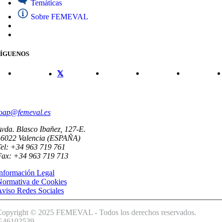
Temáticas
Sobre FEMEVAL
SÍGUENOS
CONTACTO
oap@femeval.es
vda. Blasco Ibañez, 127-E.
46022 Valencia (ESPAÑA)
el: +34 963 719 761
Fax: +34 963 719 713
nformación Legal
Normativa de Cookies
viso Redes Sociales
Copyright © 2025 FEMEVAL - Todos los derechos reservados.
G46102539