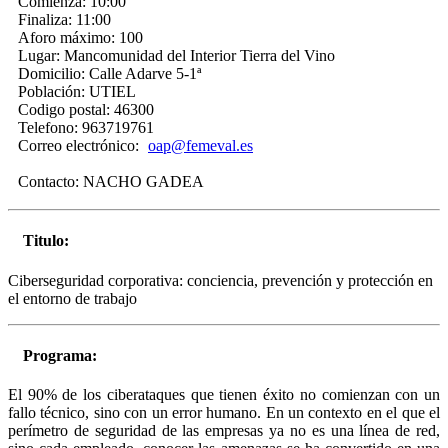
Comienza:
10:00
Finaliza:
11:00
Aforo máximo:
100
Lugar:
Mancomunidad del Interior Tierra del Vino
Domicilio:
Calle Adarve 5-1ª
Población:
UTIEL
Codigo postal:
46300
Telefono:
963719761
Correo electrónico:
oap@femeval.es
Contacto:
NACHO GADEA
Titulo:
Ciberseguridad corporativa: conciencia, prevención y protección en
el entorno de trabajo
Programa:
El 90% de los ciberataques que tienen éxito no comienzan con un
fallo técnico, sino con un error humano. En un contexto en el que el
perímetro de seguridad de las empresas ya no es una línea de red,