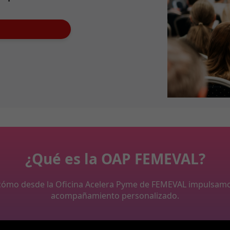
¿Qué es la OAP FEMEVAL?
y cómo desde la Oficina Acelera Pyme de FEMEVAL impulsam
acompañamiento personalizado.