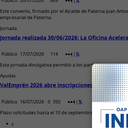
Público
20/07/2026
869
|
|
Este convenio, firmado por el Alcalde de Paterna Juan Ant
empresarial de Paterna.
Jornada
Jornada realizada 30/06/2026: La Oficina Acele
Público
17/07/2026
114
|
|
Esta jornada divulgativa permitió a los participantes con
Ayudas
ValEmprén 2026 abre inscripciones para apoya
Público
16/07/2026
0
392
|
|
Plazo solicitudes hasta el 10 de septiembre 2026
«