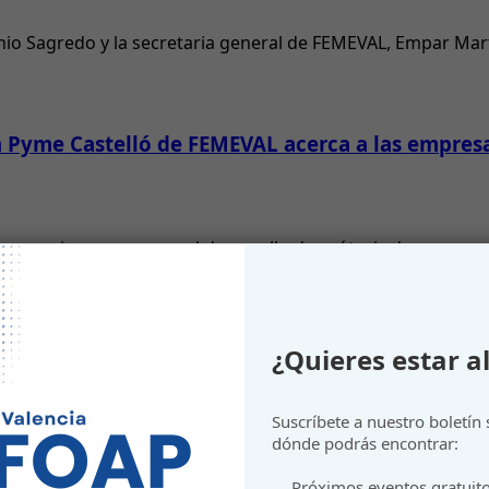
onio Sagredo y la secretaria general de FEMEVAL, Empar Mar
ra Pyme Castelló de FEMEVAL acerca a las empres
ocer en primera persona el desarrollo de prótesis de mano 
r a personas emprendedoras
¿Quieres estar al
Suscríbete a nuestro boletín
dónde podrás encontrar:
Próximos eventos gratuit