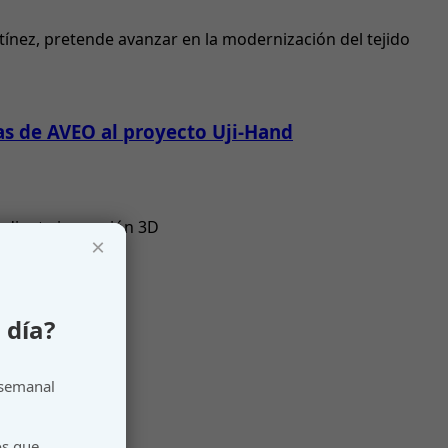
tínez, pretende avanzar en la modernización del tejido
as de AVEO al proyecto Uji-Hand
mediante impresión 3D
×
 día?
 semanal
os que