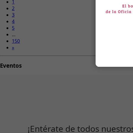
1
2
3
4
5
...
150
»
Eventos
¡Entérate de todos nuestro