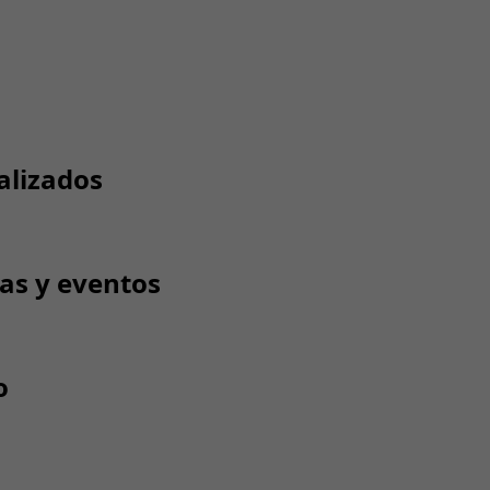
alizados
tas y eventos
o