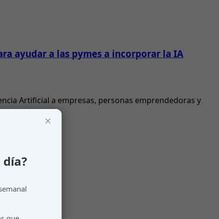
ra ayudar a las pymes a incorporar la IA
gencia Artificial a empresas, personas emprendedoras y
×
 día?
 semanal
os que