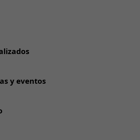
alizados
tas y eventos
o