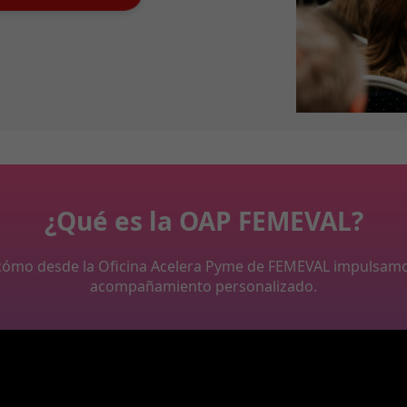
¿Qué es la OAP FEMEVAL?
y cómo desde la Oficina Acelera Pyme de FEMEVAL impulsam
acompañamiento personalizado.