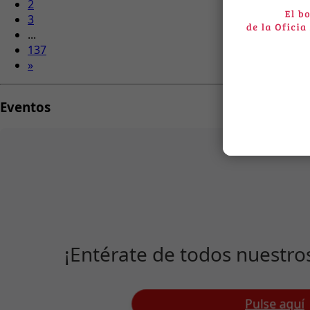
2
3
...
137
»
Eventos
¡Entérate de todos nuestro
Pulse aquí