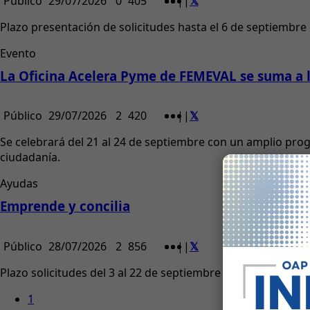
Público
29/07/2026
0
405
|
|
Plazo presentación de solicitudes hasta el 6 de septiembre
Evento
La Oficina Acelera Pyme de FEMEVAL se suma a la
Público
29/07/2026
2
420
|
|
Se celebrará del 21 al 24 de septiembre con un amplio pro
ciudadanía.
Ayudas
Emprende y concilia
Público
28/07/2026
2
856
|
|
Plazo solicitudes del 3 al 22 de septiembre 2026 o hasta a
1