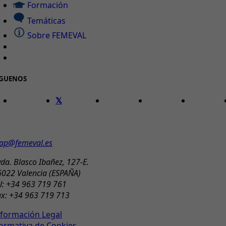
Formación
Temáticas
Sobre FEMEVAL
ÍGUENOS
ONTACTO
ap@femeval.es
da. Blasco Ibañez, 127-E.
6022 Valencia (ESPAÑA)
l: +34 963 719 761
ax: +34 963 719 713
nformación Legal
ormativa de Cookies