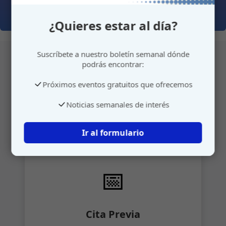
¿Quieres estar al día?
Suscríbete a nuestro boletín semanal dónde
podrás encontrar:
Atención personalizada
Próximos eventos gratuitos que ofrecemos
Noticias semanales de interés
Gestione su cita o envíenos sus sugerencias de
manera rápida y sencilla.
Ir al formulario
📅
Cita Previa