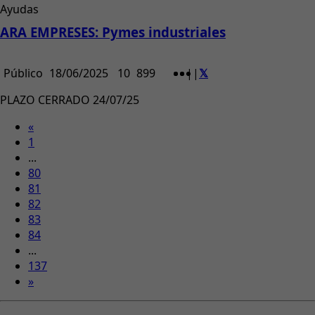
Ayudas
ARA EMPRESES: Pymes industriales
Público
18/06/2025
10
899
|
|
PLAZO CERRADO 24/07/25
«
1
...
80
81
82
83
84
...
137
»