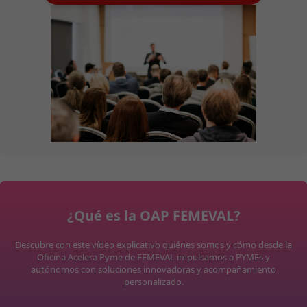
¿Qué es la OAP FEMEVAL?
Descubre con este vídeo explicativo quiénes somos y cómo desde la
Oficina Acelera Pyme de FEMEVAL impulsamos a PYMEs y
autónomos con soluciones innovadoras y acompañamiento
personalizado.