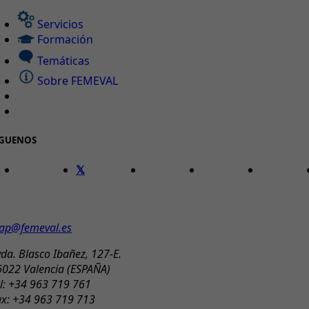
Servicios
Formación
Temáticas
Sobre FEMEVAL
ÍGUENOS
ONTACTO
ap@femeval.es
da. Blasco Ibañez, 127-E.
6022 Valencia (ESPAÑA)
l: +34 963 719 761
ax: +34 963 719 713