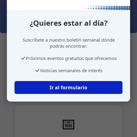
¿Quieres estar al día?
Suscríbete a nuestro boletín semanal dónde
podrás encontrar:
Próximos eventos gratuitos que ofrecemos
Atención personalizada
Noticias semanales de interés
Gestione su cita o envíenos sus sugerencias de
manera rápida y sencilla.
Ir al formulario
📅