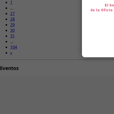
1
...
27
28
29
30
31
...
104
»
Eventos