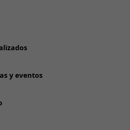
alizados
tas y eventos
o