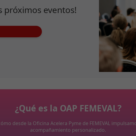
s próximos eventos!
¿Qué es la OAP FEMEVAL?
y cómo desde la Oficina Acelera Pyme de FEMEVAL impulsam
acompañamiento personalizado.