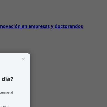
innovación en empresas y doctorandos
×
 día?
 semanal
os que