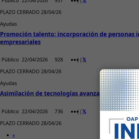
Público
22/04/2026
937
|
|
PLAZO CERRADO 28/04/26
Ayudas
Promoción talento: incorporación de personas 
empresariales
Público
22/04/2026
928
|
|
PLAZO CERRADO 28/04/26
Ayudas
Asimilación de tecnologías avanzadas y su difus
Público
22/04/2026
736
|
|
PLAZO CERRADO 28/04/26
«