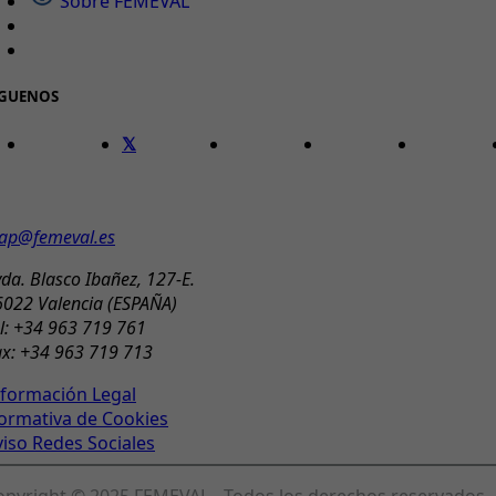
Sobre FEMEVAL
ÍGUENOS
ONTACTO
ap@femeval.es
da. Blasco Ibañez, 127-E.
6022 Valencia (ESPAÑA)
l: +34 963 719 761
ax: +34 963 719 713
nformación Legal
ormativa de Cookies
viso Redes Sociales
opyright © 2025 FEMEVAL - Todos los derechos reservados.