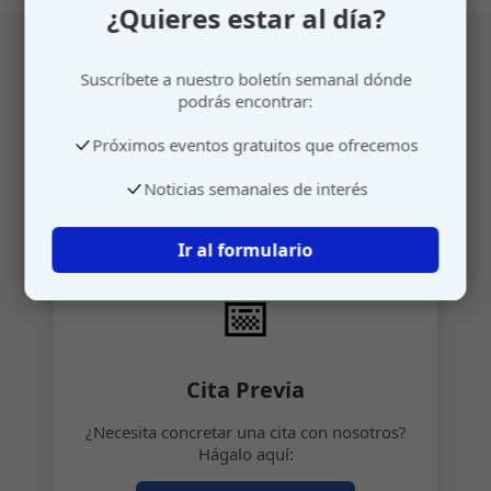
¿Quieres estar al día?
Suscríbete a nuestro boletín semanal dónde
Atención personalizada
podrás encontrar:
Próximos eventos gratuitos que ofrecemos
Gestione su cita o envíenos sus sugerencias de
manera rápida y sencilla.
Noticias semanales de interés
Ir al formulario
📅
Cita Previa
¿Necesita concretar una cita con nosotros?
Hágalo aquí: