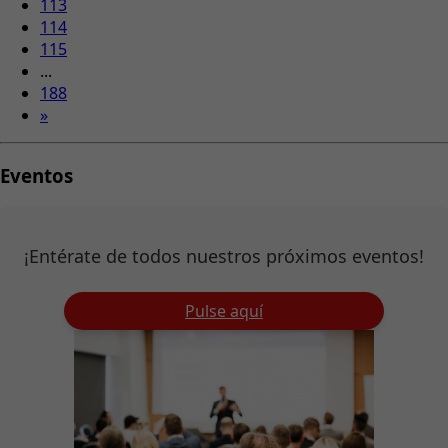
113
114
115
...
188
»
Eventos
¡Entérate de todos nuestros próximos eventos!
Pulse aquí