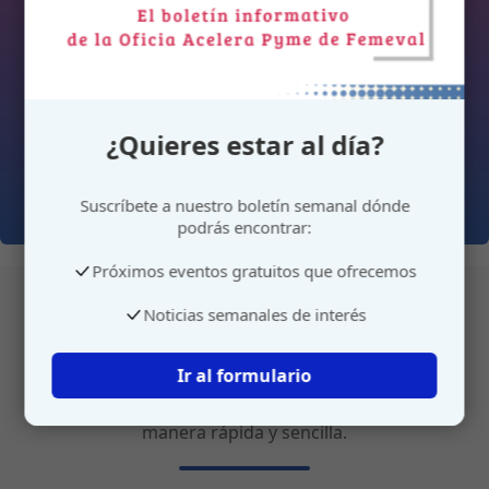
¿Quieres estar al día?
Suscríbete a nuestro boletín semanal dónde
podrás encontrar:
Próximos eventos gratuitos que ofrecemos
Noticias semanales de interés
Atención personalizada
Ir al formulario
Gestione su cita o envíenos sus sugerencias de
manera rápida y sencilla.