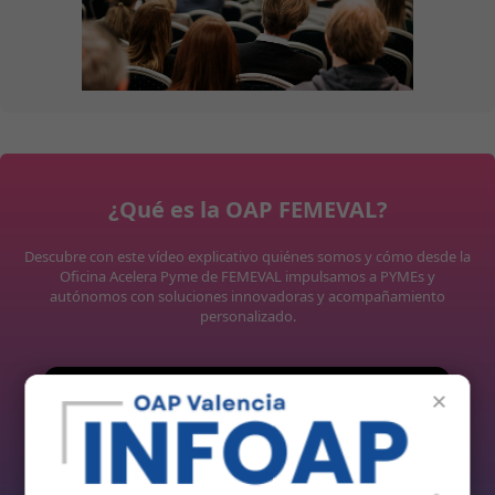
¿Qué es la OAP FEMEVAL?
Descubre con este vídeo explicativo quiénes somos y cómo desde la
Oficina Acelera Pyme de FEMEVAL impulsamos a PYMEs y
autónomos con soluciones innovadoras y acompañamiento
personalizado.
×