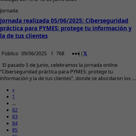
Jornada
Jornada realizada 05/06/2025: Ciberseguridad
práctica para PYMES: protege tu información y
la de tus clientes
Público
09/06/2025
1
768
|
|
El pasado 5 de junio, celebramos la jornada online
“Ciberseguridad práctica para PYMES: protege tu
información y la de tus clientes”, donde se abordaron los ...
«
1
...
82
83
84
85