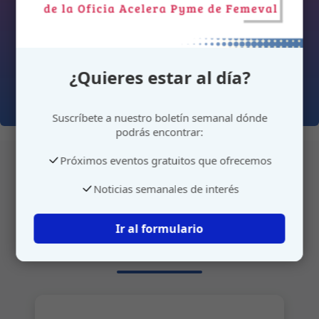
¿Quieres estar al día?
Suscríbete a nuestro boletín semanal dónde
podrás encontrar:
Próximos eventos gratuitos que ofrecemos
Noticias semanales de interés
Atención personalizada
Ir al formulario
Gestione su cita o envíenos sus sugerencias de
manera rápida y sencilla.