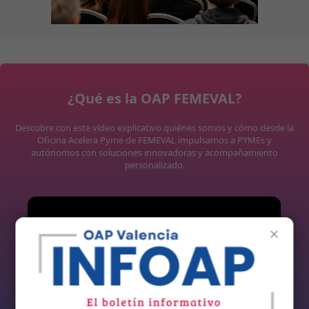
¿Qué es la OAP FEMEVAL?
Descubre con este vídeo explicativo quiénes somos y cómo desde la
Oficina Acelera Pyme de FEMEVAL impulsamos a PYMEs y
autónomos con soluciones innovadoras y acompañamiento
personalizado.
×