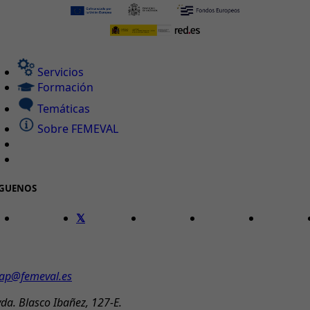
Servicios
Formación
Temáticas
Sobre FEMEVAL
ÍGUENOS
ONTACTO
ap@femeval.es
da. Blasco Ibañez, 127-E.