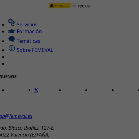
Servicios
Formación
Temáticas
Sobre FEMEVAL
ÍGUENOS
ONTACTO
ap@femeval.es
da. Blasco Ibañez, 127-E.
6022 Valencia (ESPAÑA)