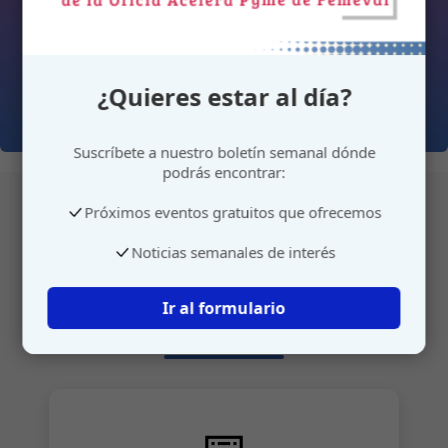
¿Quieres estar al día?
Suscríbete a nuestro boletín semanal dónde
podrás encontrar:
Próximos eventos gratuitos que ofrecemos
Atención personalizada
Noticias semanales de interés
Gestione su cita o envíenos sus sugerencias de
Ir al formulario
manera rápida y sencilla.
📅