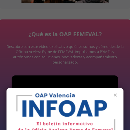
¿Qué es la OAP FEMEVAL?
Descubre con este vídeo explicativo quiénes somos y cómo desde la
Oficina Acelera Pyme de FEMEVAL impulsamos a PYMEs y
autónomos con soluciones innovadoras y acompañamiento
personalizado.
×