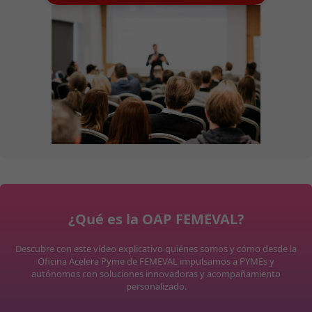
¿Qué es la OAP FEMEVAL?
Descubre con este vídeo explicativo quiénes somos y cómo desde la
Oficina Acelera Pyme de FEMEVAL impulsamos a PYMEs y
autónomos con soluciones innovadoras y acompañamiento
personalizado.