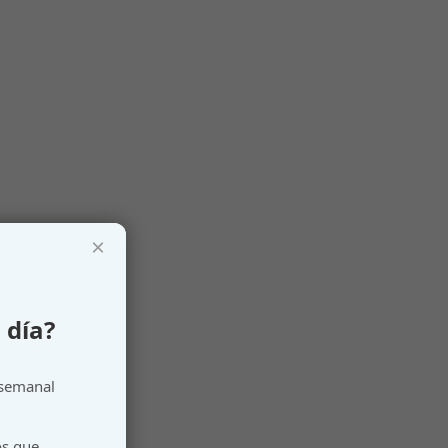
×
 día?
 semanal
os que