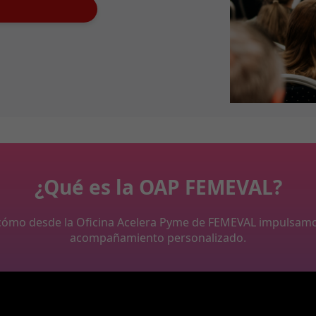
¿Qué es la OAP FEMEVAL?
y cómo desde la Oficina Acelera Pyme de FEMEVAL impulsam
acompañamiento personalizado.