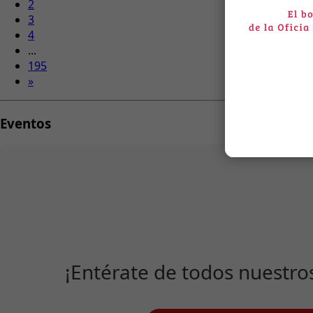
2
3
4
...
195
»
Eventos
¡Entérate de todos nuestro