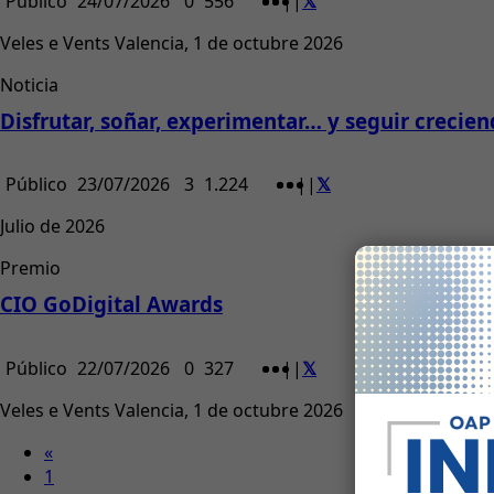
Público
24/07/2026
0
556
|
|
Veles e Vents Valencia, 1 de octubre 2026
Noticia
Disfrutar, soñar, experimentar… y seguir crecie
Público
23/07/2026
3
1.224
|
|
Julio de 2026
Premio
CIO GoDigital Awards
Público
22/07/2026
0
327
|
|
Veles e Vents Valencia, 1 de octubre 2026
«
1