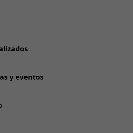
alizados
tas y eventos
o