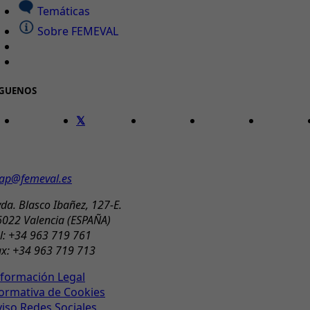
Temáticas
Sobre FEMEVAL
ÍGUENOS
ONTACTO
ap@femeval.es
da. Blasco Ibañez, 127-E.
6022 Valencia (ESPAÑA)
l: +34 963 719 761
ax: +34 963 719 713
nformación Legal
ormativa de Cookies
viso Redes Sociales