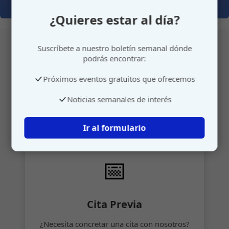
¿Quieres estar al día?
Suscríbete a nuestro boletín semanal dónde
podrás encontrar:
Atención personalizada
Próximos eventos gratuitos que ofrecemos
Gestione su cita o envíenos sus sugerencias de
Noticias semanales de interés
manera rápida y sencilla.
Ir al formulario
📅
Cita Previa
¿Necesita concretar una cita con nosotros?