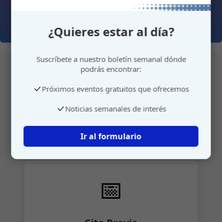
¿Quieres estar al día?
Suscríbete a nuestro boletín semanal dónde
podrás encontrar:
Próximos eventos gratuitos que ofrecemos
Atención personalizada
Noticias semanales de interés
Gestione su cita o envíenos sus sugerencias de
manera rápida y sencilla.
Ir al formulario
📅