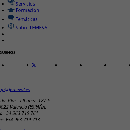
Servicios
Formación
Temáticas
Sobre FEMEVAL
ÍGUENOS
ONTACTO
ap@femeval.es
da. Blasco Ibañez, 127-E.
6022 Valencia (ESPAÑA)
l: +34 963 719 761
ax: +34 963 719 713