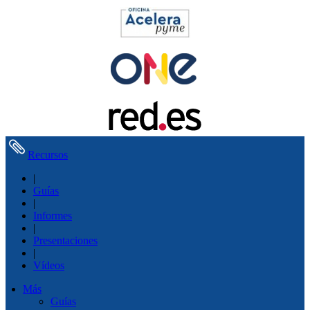
Recursos
|
Guías
|
Informes
|
Presentaciones
|
Vídeos
Más
Guías