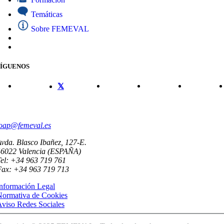
Temáticas
Sobre FEMEVAL
SÍGUENOS
CONTACTO
oap@femeval.es
vda. Blasco Ibañez, 127-E.
46022 Valencia (ESPAÑA)
el: +34 963 719 761
Fax: +34 963 719 713
nformación Legal
Normativa de Cookies
viso Redes Sociales