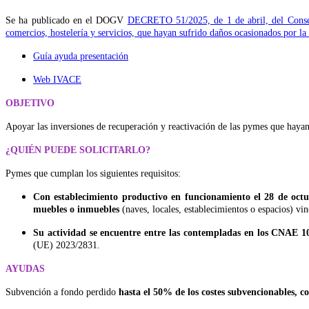
Se ha publicado en el DOGV
DECRETO 51/2025, de 1 de abril, del Consell,
comercios, hostelería y servicios, que hayan sufrido daños ocasionados por la
Guía ayuda presentación
Web IVACE
OBJETIVO
Apoyar las inversiones de recuperación y reactivación de las pymes que haya
¿QUIÉN PUEDE SOLICITARLO?
Pymes que cumplan los siguientes requisitos:
Con establecimiento productivo en funcionamiento el 28 de oct
muebles o inmuebles
(naves, locales, establecimientos o espacios) vin
Su actividad se encuentre entre las contempladas en los CNAE 1
(UE) 2023/2831.
AYUDAS
Subvención a fondo perdido
hasta el 50% de los costes subvencionables, 