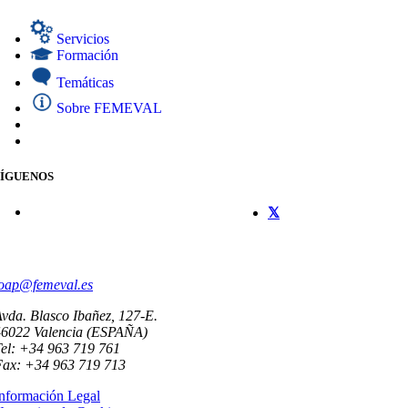
Servicios
Formación
Temáticas
Sobre FEMEVAL
SÍGUENOS
CONTACTO
oap@femeval.es
vda. Blasco Ibañez, 127-E.
46022 Valencia (ESPAÑA)
el: +34 963 719 761
Fax: +34 963 719 713
nformación Legal