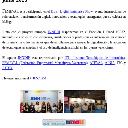
F
EMEVAL está participando en el
DES | Digital Enterprise Show
, evento internacional de
referencia en transformación digital, innovación y tecnologías emergentes que se celebra en
Málaga.
Junto con el proyecti europeo
INNDIH
disponemos en el Pabellón 1 Stand 1C332,
unpunto de encuentro con empresas, instituciones y profesionales interesados en conocer
de primera mano los servicios que desarrollamos para apoyar la digitalización, la adopción
de tecnologías avanzadas y el uso de inteligencia artificial en las pymes valencianas.
El equipo
INNDIH
está representado por
ITI - Instituto Tecnológico de Informática
,
FEMEVAL (Federación Empresarial Metalúrgica Valenciana)
,
ATEVAL
,
AINIA
, ITC y
AITEX
.
¡Te esperamos en el
#DES2025
!