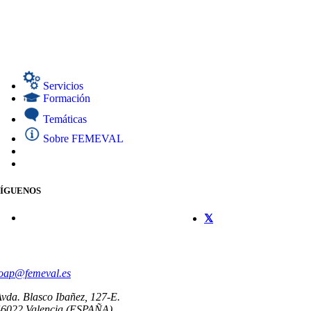
Servicios
Formación
Temáticas
Sobre FEMEVAL
SÍGUENOS
CONTACTO
oap@femeval.es
vda. Blasco Ibañez, 127-E.
46022 Valencia (ESPAÑA)