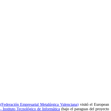
deración Empresarial Metalúrgica Valenciana)
visitó el European
 - Instituto Tecnológico de Informática
(bajo el paraguas del proyecto