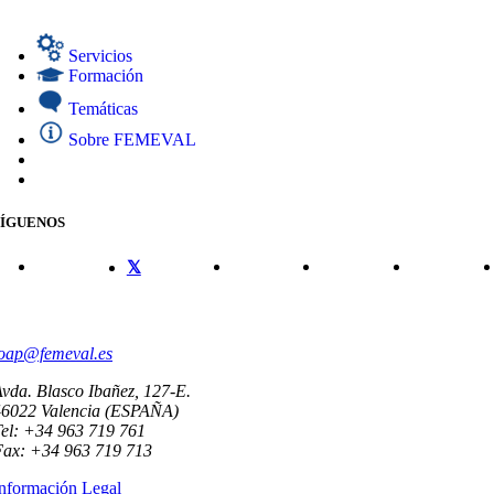
Servicios
Formación
Temáticas
Sobre FEMEVAL
SÍGUENOS
CONTACTO
oap@femeval.es
vda. Blasco Ibañez, 127-E.
46022 Valencia (ESPAÑA)
el: +34 963 719 761
Fax: +34 963 719 713
nformación Legal