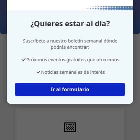
¿Quieres estar al día?
Suscríbete a nuestro boletín semanal dónde
podrás encontrar:
Próximos eventos gratuitos que ofrecemos
Atención personalizada
Noticias semanales de interés
Gestione su cita o envíenos sus sugerencias de
manera rápida y sencilla.
Ir al formulario
📅