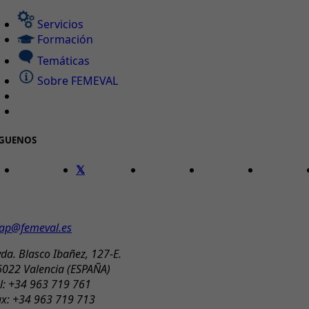
Servicios
Formación
Temáticas
Sobre FEMEVAL
ÍGUENOS
ONTACTO
ap@femeval.es
da. Blasco Ibañez, 127-E.
6022 Valencia (ESPAÑA)
l: +34 963 719 761
ax: +34 963 719 713