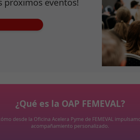
s próximos eventos!
¿Qué es la OAP FEMEVAL?
y cómo desde la Oficina Acelera Pyme de FEMEVAL impulsam
acompañamiento personalizado.