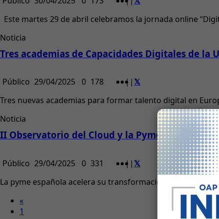
Público
30/04/2025
0
173
|
|
Este martes 29 de abril celebramos la jornada online “Digit
Noticia
Tres academias de Capacidades Digitales de la 
Público
29/04/2025
0
178
|
|
Tres nuevas academias para formar talento digital en Europ
Noticia
II Observatorio del Cloud y la Pyme en España 
Público
29/04/2025
0
331
|
|
La pyme española acelera su transformación digital en la 
«
1