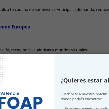
aliza tu cadena de suministro: Anticipa la demanda, reduce i
Unión Europea
a: IA, tecnologías cuánticas y mundos virtuales
2025
¿Quieres estar al
nube
Suscríbete a nuestro boletín
dónde podrás encontrar:
Próximos eventos gratuit