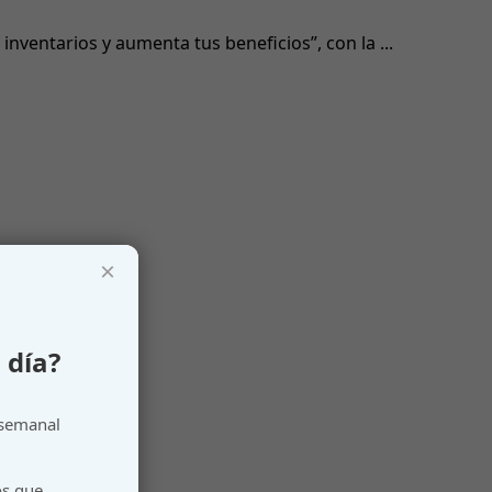
nventarios y aumenta tus beneficios”, con la ...
×
 día?
 semanal
os que