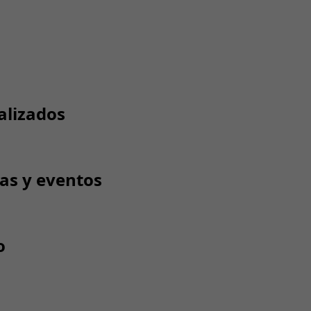
alizados
tas y eventos
o