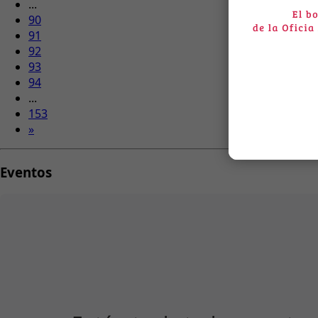
...
90
91
92
93
94
...
153
»
Eventos