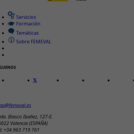
Servicios
Formación
Temáticas
Sobre FEMEVAL
ÍGUENOS
ONTACTO
ap@femeval.es
da. Blasco Ibañez, 127-E.
6022 Valencia (ESPAÑA)
l: +34 963 719 761