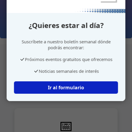
¿Quieres estar al día?
Suscríbete a nuestro boletín semanal dónde
podrás encontrar:
Próximos eventos gratuitos que ofrecemos
Atención personalizada
Noticias semanales de interés
Gestione su cita o envíenos sus sugerencias de
Ir al formulario
manera rápida y sencilla.
📅