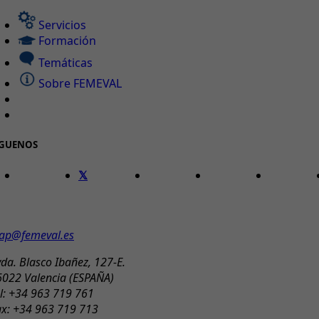
Servicios
Formación
Temáticas
Sobre FEMEVAL
ÍGUENOS
ONTACTO
ap@femeval.es
da. Blasco Ibañez, 127-E.
6022 Valencia (ESPAÑA)
l: +34 963 719 761
ax: +34 963 719 713