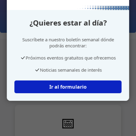
¿Quieres estar al día?
Suscríbete a nuestro boletín semanal dónde
podrás encontrar:
Próximos eventos gratuitos que ofrecemos
Atención personalizada
Noticias semanales de interés
Gestione su cita o envíenos sus sugerencias de
manera rápida y sencilla.
Ir al formulario
📅