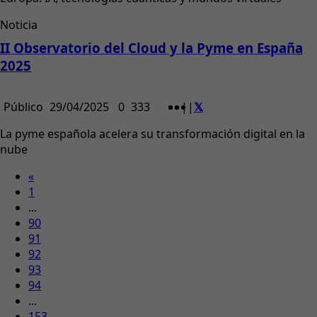
Noticia
II Observatorio del Cloud y la Pyme en España
2025
Público
29/04/2025
0
333
|
|
La pyme española acelera su transformación digital en la
nube
«
1
...
90
91
92
93
94
...
153