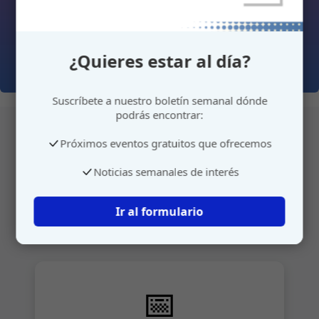
¿Quieres estar al día?
Suscríbete a nuestro boletín semanal dónde
podrás encontrar:
Próximos eventos gratuitos que ofrecemos
Atención personalizada
Noticias semanales de interés
Gestione su cita o envíenos sus sugerencias de
Ir al formulario
manera rápida y sencilla.
📅