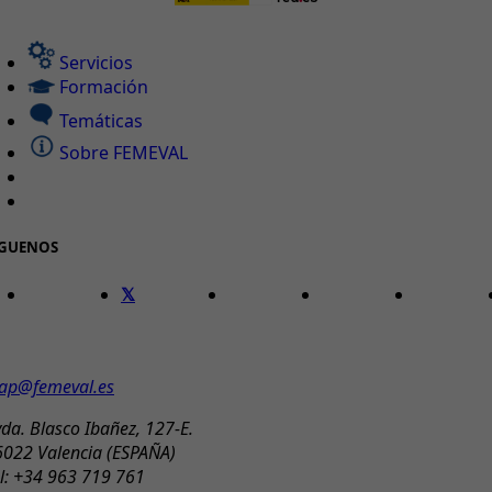
Servicios
Formación
Temáticas
Sobre FEMEVAL
ÍGUENOS
ONTACTO
ap@femeval.es
da. Blasco Ibañez, 127-E.
6022 Valencia (ESPAÑA)
l: +34 963 719 761